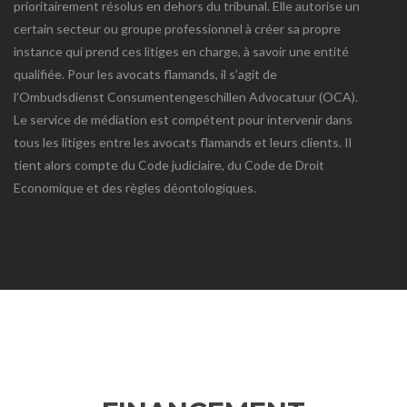
prioritairement résolus en dehors du tribunal. Elle autorise un
certain secteur ou groupe professionnel à créer sa propre
instance qui prend ces litiges en charge, à savoir une entité
qualifiée. Pour les avocats flamands, il s’agit de
l’Ombudsdienst Consumentengeschillen Advocatuur (OCA).
Le service de médiation est compétent pour intervenir dans
tous les litiges entre les avocats flamands et leurs clients. Il
tient alors compte du Code judiciaire, du Code de Droit
Economique et des règles déontologiques.